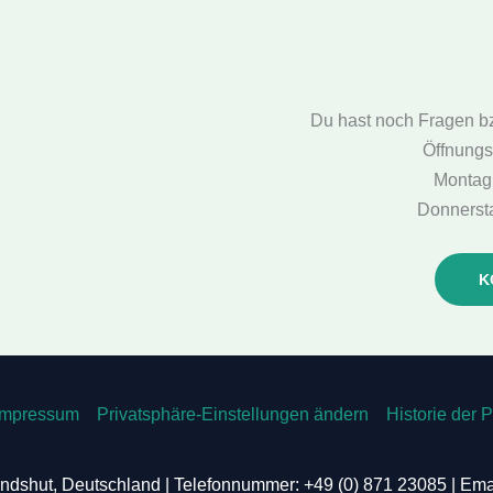
Du hast noch Fragen b
Öffnungs
Montag:
Donnersta
K
Impressum
Privatsphäre-Einstellungen ändern
Historie der 
ndshut, Deutschland | Telefonnummer: +49 (0) 871 23085 | Ema