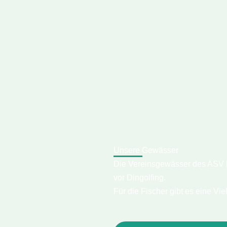
Unsere Gewässer
Die Vereinsgewässer des ASV L
vor Dingolfing.
Für die Fischer gibt es eine V