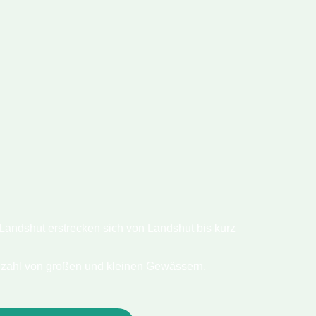
andshut erstrecken sich von Landshut bis kurz
ielzahl von großen und kleinen Gewässern.