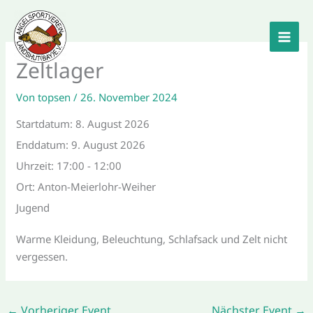
Zum
Inhalt
springen
Zeltlager
Von
topsen
/
26. November 2024
Startdatum:
8. August 2026
Enddatum:
9. August 2026
Uhrzeit:
17:00 - 12:00
Ort:
Anton-Meierlohr-Weiher
Jugend
Warme Kleidung, Beleuchtung, Schlafsack und Zelt nicht
vergessen.
←
Vorheriger Event
Nächster Event
→