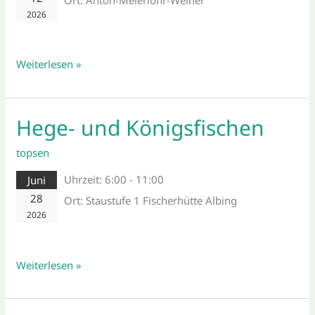
2026
Weiterlesen »
Hege- und Königsfischen
Hege-
und
topsen
Königsfischen
Uhrzeit:
6:00 - 11:00
Juni
28
Ort:
Staustufe 1 Fischerhütte Albing
2026
Weiterlesen »