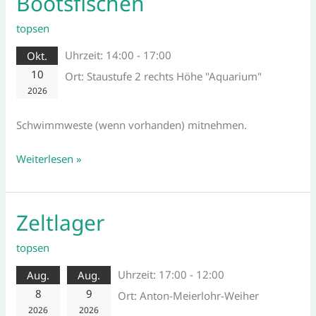
Bootsfischen
topsen
Uhrzeit:
14:00 - 17:00
Okt.
10
Ort:
Staustufe 2 rechts Höhe "Aquarium"
2026
Schwimmweste (wenn vorhanden) mitnehmen.
Weiterlesen »
Zeltlager
Zeltlager
topsen
Uhrzeit:
17:00 - 12:00
Aug.
Aug.
8
9
Ort:
Anton-Meierlohr-Weiher
2026
2026