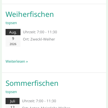
Weiherfischen
Weiherfischen
topsen
Uhrzeit:
7:00 - 11:30
Aug.
9
Ort:
Zweckl-Weiher
2026
Weiterlesen »
Sommerfischen
Sommerfischen
topsen
Uhrzeit:
7:00 - 11:30
Juli
12
Ort:
Anton-Meierlohr-Weiher