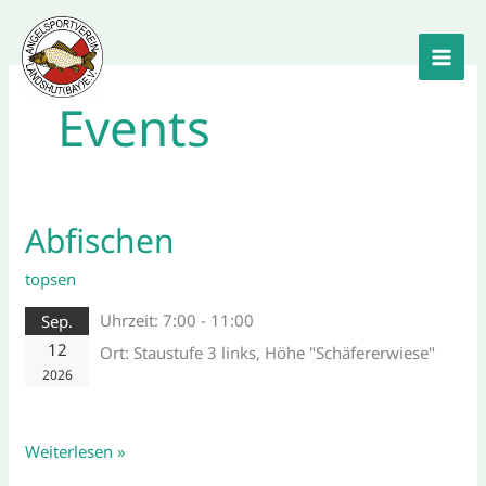
Zum
Inhalt
springen
Events
Abfischen
Abfischen
topsen
Uhrzeit:
7:00 - 11:00
Sep.
12
Ort:
Staustufe 3 links, Höhe "Schäfererwiese"
2026
Weiterlesen »